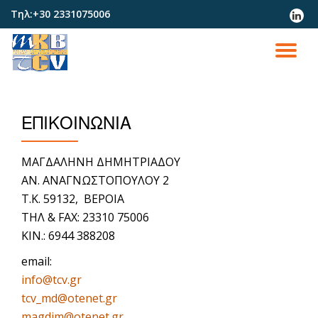
Τηλ:
+30 2331075006
fa-
linked
Skip
to
TO
content
NA
ΕΠΙΚΟΙΝΩΝΙΑ
ΜΑΓΔΑΛΗΝΗ ΔΗΜΗΤΡΙΑΔΟΥ
AN. ΑΝΑΓΝΩΣΤΟΠΟΥΛΟΥ 2
Τ.Κ. 59132, BEPOIA
THΛ & FAX: 23310 75006
KIN.: 6944 388208
email:
info@tcv.gr
tcv_md@otenet.gr
magdim@otenet.gr